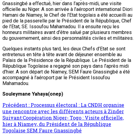
Gnassingbé a effectué, hier dans l’après-midi, une visite
officielle au Niger. A son arrivée à l’aéroport international Diori
Hamani de Niamey, le Chef de l’Etat togolais a été accueilli au
pied de la passerelle par le Président de la République, Chef
de l’Etat, SE. Issoufou Mahamadou. Il a ensuite reçu les
honneurs militaires avant d’être salué par plusieurs membres
du gouvernement, ainsi des personnalités civiles et militaires.
Quelques instants plus tard, les deux Chefs d’Etat se sont
entretenus en tête à tête avant de déjeuner ensemble au
Palais de la Présidence de la République. Le Président de la
République Togolaise a regagné son pays dans l’après midi
d’hier. A son départ de Niamey, SEM Faure Gnassingbé a été
accompagné à l’aéroport par le Président Issoufou
Mahamadou.
Souleymane Yahaya(onep)
Navigation
Précédent :
Processus électoral : La CNDH organise
une rencontre avec les différents acteurs à Zinder
d’article
Suivant:
Coopération Niger- Togo : Visite officielle,
hier à Niamey, du Président de la République
Togolaise SEM Faure Gnassingbé