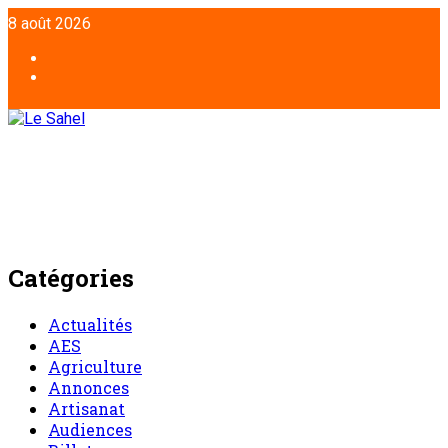
Aller
8 août 2026
au
contenu
Facebook
Twitter
Catégories
Actualités
AES
Agriculture
Annonces
Artisanat
Audiences