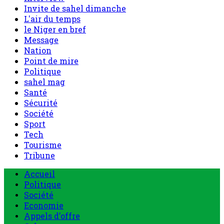
Invite de sahel dimanche
L'air du temps
le Niger en bref
Message
Nation
Point de mire
Politique
sahel mag
Santé
Sécurité
Société
Sport
Tech
Tourisme
Tribune
Menu
Accueil
principal
Politique
Société
Economie
Appels d’offre