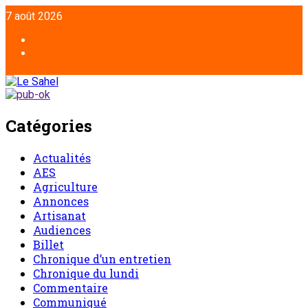
Aller
7 août 2026
au
contenu
Facebook
Twitter
Catégories
Actualités
AES
Agriculture
Annonces
Artisanat
Audiences
Billet
Chronique d’un entretien
Chronique du lundi
Commentaire
Communiqué