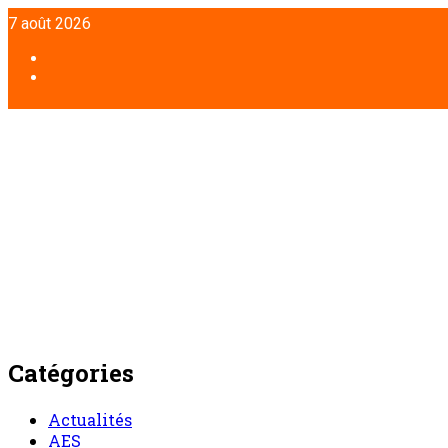
Aller
7 août 2026
au
contenu
Facebook
Twitter
Catégories
Actualités
AES