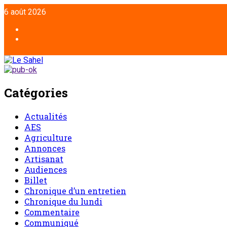
Aller
6 août 2026
au
contenu
Facebook
Twitter
Catégories
Actualités
AES
Agriculture
Annonces
Artisanat
Audiences
Billet
Chronique d’un entretien
Chronique du lundi
Commentaire
Communiqué