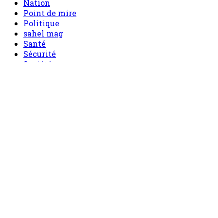
Nation
Point de mire
Politique
sahel mag
Santé
Sécurité
Société
Sport
Tech
Tourisme
Tribune
Menu
Accueil
principal
Politique
Société
Economie
Appels d’offre
Culture
Sport
Boutique
Tous les produits
0 Article