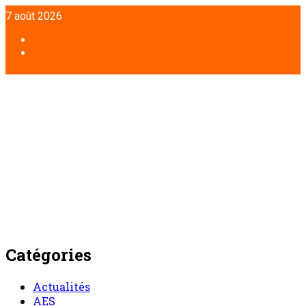
Aller
7 août 2026
au
contenu
Facebook
Twitter
Catégories
Actualités
AES