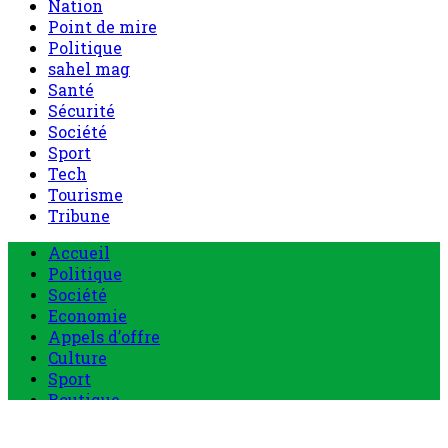
Nation
Point de mire
Politique
sahel mag
Santé
Sécurité
Société
Sport
Tech
Tourisme
Tribune
Accueil
Politique
Société
Economie
Appels d’offre
Culture
Sport
Boutique
Tous les produits
0 Article