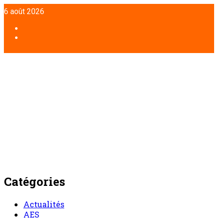
Aller
6 août 2026
au
contenu
Facebook
Twitter
Catégories
Actualités
AES