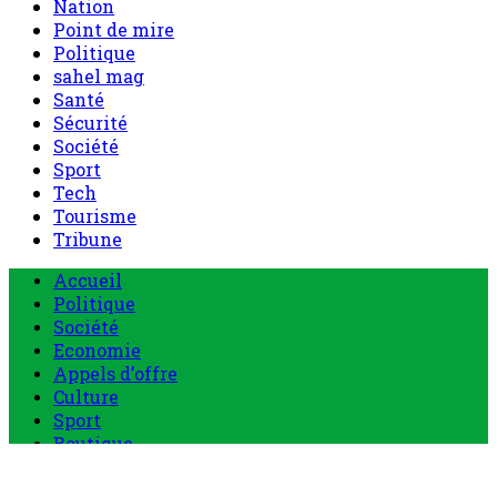
Nation
Point de mire
Politique
sahel mag
Santé
Sécurité
Société
Sport
Tech
Tourisme
Tribune
Menu
Accueil
principal
Politique
Société
Economie
Appels d’offre
Culture
Sport
Boutique
Tous les produits
0 Article