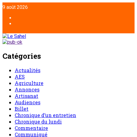
Aller
9 août 2026
au
contenu
Facebook
Twitter
Catégories
Actualités
AES
Agriculture
Annonces
Artisanat
Audiences
Billet
Chronique d’un entretien
Chronique du lundi
Commentaire
Communiqué