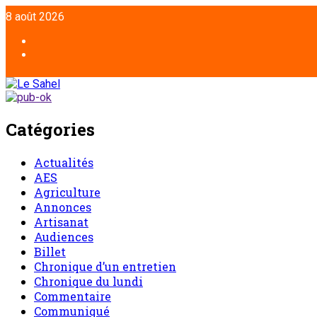
Aller
8 août 2026
au
contenu
Facebook
Twitter
Catégories
Actualités
AES
Agriculture
Annonces
Artisanat
Audiences
Billet
Chronique d’un entretien
Chronique du lundi
Commentaire
Communiqué