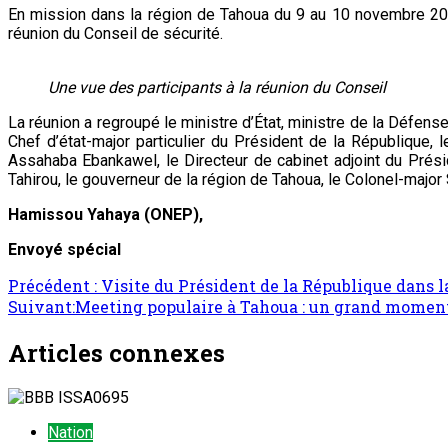
En mission dans la région de Tahoua du 9 au 10 novembre 2025
réunion du Conseil de sécurité.
Une vue des participants à la réunion du Conseil
La réunion a regroupé le ministre d’État, ministre de la Défen
Chef d’état-major particulier du Président de la République,
Assahaba Ebankawel, le Directeur de cabinet adjoint du Pré
Tahirou, le gouverneur de la région de Tahoua, le Colonel-ma
Hamissou Yahaya (ONEP),
Envoyé spécial
Navigation
Précédent :
Visite du Président de la République dans l
Suivant:
Meeting populaire à Tahoua : un grand moment 
d’article
Articles connexes
Nation