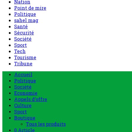
Nation
Point de mire
Politique
sahel mag
Santé
Sécurité
Société
Sport
Tech
Tourisme
Tribune
Menu
Accueil
principal
Politique
Société
Economie
Appels d’offre
Culture
Sport
Boutique
Tous les produits
0 Article