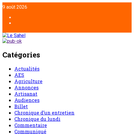
Aller
9 août 2026
au
contenu
Facebook
Twitter
Catégories
Actualités
AES
Agriculture
Annonces
Artisanat
Audiences
Billet
Chronique d’un entretien
Chronique du lundi
Commentaire
Communiqué