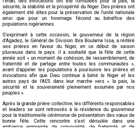
l’iman, des invocations ont été formulées pour la paix, la
sécurité, la stabilité et la prospérité du Niger. Des prières ont
également été dites pour la préservation de l’unité nationale
ainsi que pour un hivernage fécond au bénéfice des
populations nigériennes.
S’exprimant à cette occasion, le gouverneur de la région
d’Agadez, le Général de Division Ibra Boulama Issa, a réitéré
ses prières en faveur du Niger, en ce début de saison
pluvieuse dans le pays. Il a souhaité que la fête de cette
année soit « un moment de cohésion, de rassemblement, de
fraternité et de partage entre toutes les communautés »,
avant d’appeler les populations à poursuivre les prières et
invocations afin que Dieu continue à bénir le Niger et les
autres pays de l’AES dans leur marche vers « la paix, la
sécurité et la souveraineté pleinement assumée par nos
peuples ».
Après la grande prière collective, les différents responsables
et leaders se sont retrouvés à la résidence du gouverneur
pour la traditionnelle cérémonie de présentation des vœux de
bonne fête. Cette rencontre s’est déroulée dans une
ambiance empreinte de convivialité, de fraternité et de
communion entre les différentes composantes