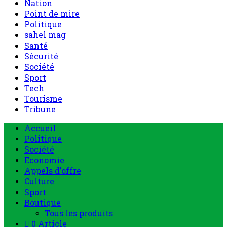
Nation
Point de mire
Politique
sahel mag
Santé
Sécurité
Société
Sport
Tech
Tourisme
Tribune
Menu
Accueil
principal
Politique
Société
Economie
Appels d’offre
Culture
Sport
Boutique
Tous les produits
0 Article