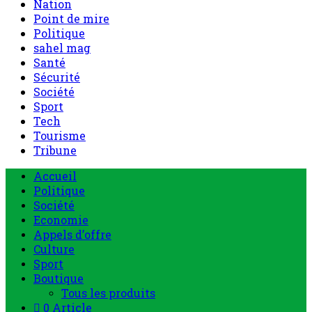
Nation
Point de mire
Politique
sahel mag
Santé
Sécurité
Société
Sport
Tech
Tourisme
Tribune
Accueil
Politique
Société
Economie
Appels d’offre
Culture
Sport
Boutique
Tous les produits
0 Article