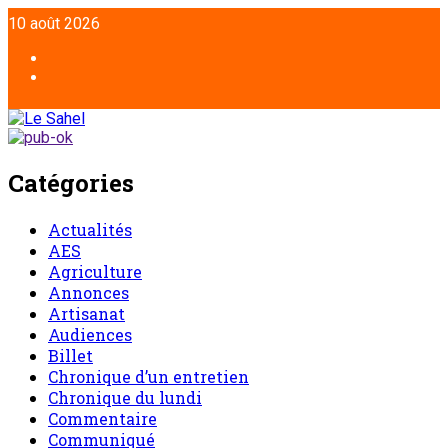
Aller
10 août 2026
au
contenu
Facebook
Twitter
Catégories
Actualités
AES
Agriculture
Annonces
Artisanat
Audiences
Billet
Chronique d’un entretien
Chronique du lundi
Commentaire
Communiqué