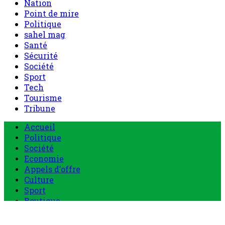
Nation
Point de mire
Politique
sahel mag
Santé
Sécurité
Société
Sport
Tech
Tourisme
Tribune
Menu
Accueil
principal
Politique
Société
Economie
Appels d’offre
Culture
Sport
Boutique
Tous les produits
0 Article