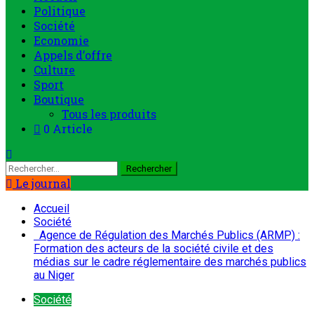
principal
Politique
Société
Economie
Appels d’offre
Culture
Sport
Boutique
Tous les produits
0 Article
Rechercher :
Le journal
Accueil
Société
Agence de Régulation des Marchés Publics (ARMP) :
Formation des acteurs de la société civile et des
médias sur le cadre réglementaire des marchés publics
au Niger
Société