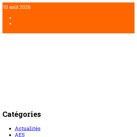
Aller
10 août 2026
au
contenu
Facebook
Twitter
Catégories
Actualités
AES