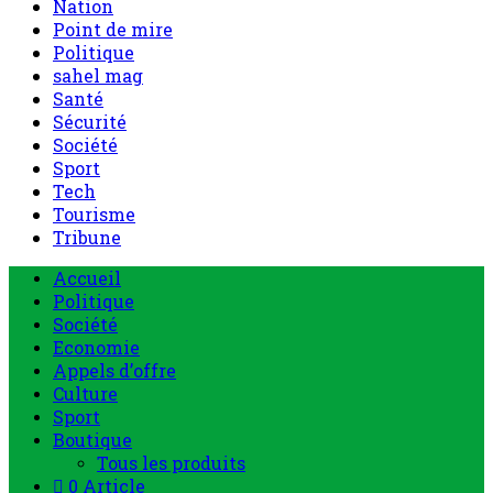
Nation
Point de mire
Politique
sahel mag
Santé
Sécurité
Société
Sport
Tech
Tourisme
Tribune
Accueil
Politique
Société
Economie
Appels d’offre
Culture
Sport
Boutique
Tous les produits
0 Article