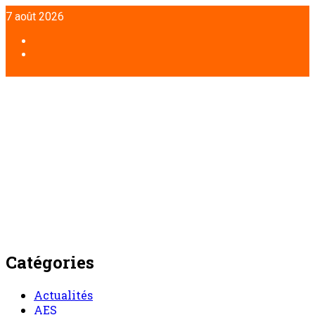
Aller
7 août 2026
au
contenu
Facebook
Twitter
Catégories
Actualités
AES