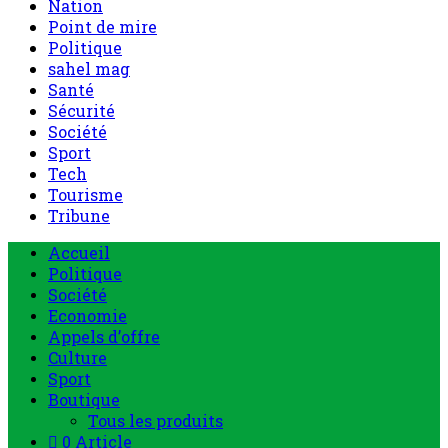
Nation
Point de mire
Politique
sahel mag
Santé
Sécurité
Société
Sport
Tech
Tourisme
Tribune
Accueil
Politique
Société
Economie
Appels d’offre
Culture
Sport
Boutique
Tous les produits
0 Article