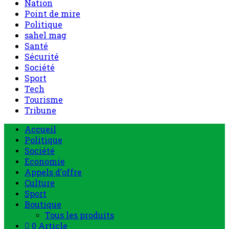
Nation
Point de mire
Politique
sahel mag
Santé
Sécurité
Société
Sport
Tech
Tourisme
Tribune
Accueil
Politique
Société
Economie
Appels d’offre
Culture
Sport
Boutique
Tous les produits
0 Article