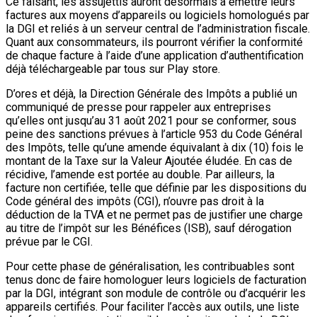
Ce faisant, les assujettis auront désormais à émettre leurs
factures aux moyens d’appareils ou logiciels homologués par
la DGI et reliés à un serveur central de l’administration fiscale.
Quant aux consommateurs, ils pourront vérifier la conformité
de chaque facture à l’aide d’une application d’authentification
déjà téléchargeable par tous sur Play store.
D’ores et déjà, la Direction Générale des Impôts a publié un
communiqué de presse pour rappeler aux entreprises
qu’elles ont jusqu’au 31 août 2021 pour se conformer, sous
peine des sanctions prévues à l’article 953 du Code Général
des Impôts, telle qu’une amende équivalant à dix (10) fois le
montant de la Taxe sur la Valeur Ajoutée éludée. En cas de
récidive, l’amende est portée au double. Par ailleurs, la
facture non certifiée, telle que définie par les dispositions du
Code général des impôts (CGI), n’ouvre pas droit à la
déduction de la TVA et ne permet pas de justifier une charge
au titre de l’impôt sur les Bénéfices (ISB), sauf dérogation
prévue par le CGI.
Pour cette phase de généralisation, les contribuables sont
tenus donc de faire homologuer leurs logiciels de facturation
par la DGI, intégrant son module de contrôle ou d’acquérir les
appareils certifiés. Pour faciliter l’accès aux outils, une liste