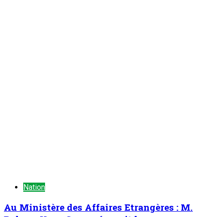
Au Ministère des Affaires Etrangères : M.
Bakary Yaou Sangaré reçoit le nouveau
Bureau du Haut Conseil des Nigériens de
l’Extérieur (HCNE)
ONEP NE
5 août 2026
Nation
Journée Nationale de l’Arbre : Plusieurs
cadres civils et militaires décorés
ONEP NE
5 août 2026