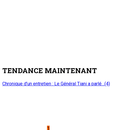
ONEP : OFFICE NATIONAL D’EDITION ET DE PRESSE
Etablissement Public à Caractère Industriel et Commercial
créé par Ordonnance N°89-26 du 8 décembre 1989
Place du Petit Marché | BP: 13 182 Niamey (R.
Niger)
20 73 34 86/87
onep@intnet.ne
Journaux et magazines
Le Sahel
Sahel Dimanche
Sahel Mag