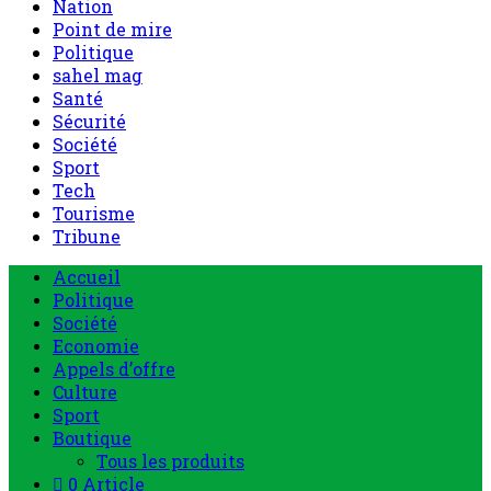
Nation
Point de mire
Politique
sahel mag
Santé
Sécurité
Société
Sport
Tech
Tourisme
Tribune
Accueil
Politique
Société
Economie
Appels d’offre
Culture
Sport
Boutique
Tous les produits
0 Article