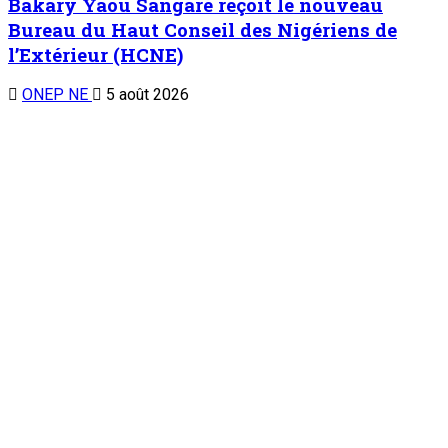
TENDANCE MAINTENANT
Chronique d’un entretien : Le Général Tiani a parlé…(4)
1
Chronique d’un entretien
Chronique d’un entretien : Le Général Tiani a
parlé…(4)
5 août 2026
Pose de la première pierre de la Caisse Militaire d’Epargne et
de Crédit (CMEC) : Promouvoir la culture financière et
améliorer les conditions de vie des militaires
2
Nation
Pose de la première pierre de la Caisse
Militaire d’Epargne et de Crédit (CMEC) :
Promouvoir la culture financière et améliorer
les conditions de vie des militaires