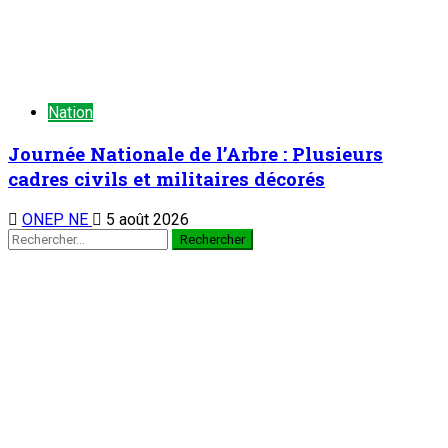
5 août 2026
Au Ministère des Affaires Etrangères : M. Bakary Yaou
Sangaré reçoit le nouveau Bureau du Haut Conseil des
Nigériens de l’Extérieur (HCNE)
3
Nation
Au Ministère des Affaires Etrangères : M.
Bakary Yaou Sangaré reçoit le nouveau
Bureau du Haut Conseil des Nigériens de
l’Extérieur (HCNE)
5 août 2026
Journée Nationale de l’Arbre : Plusieurs cadres civils et
militaires décorés
4
Nation
Journée Nationale de l’Arbre : Plusieurs
cadres civils et militaires décorés