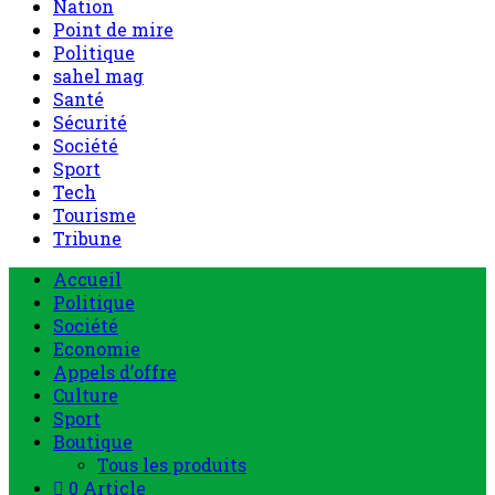
Nation
Point de mire
Politique
sahel mag
Santé
Sécurité
Société
Sport
Tech
Tourisme
Tribune
Accueil
Politique
Société
Economie
Appels d’offre
Culture
Sport
Boutique
Tous les produits
0 Article