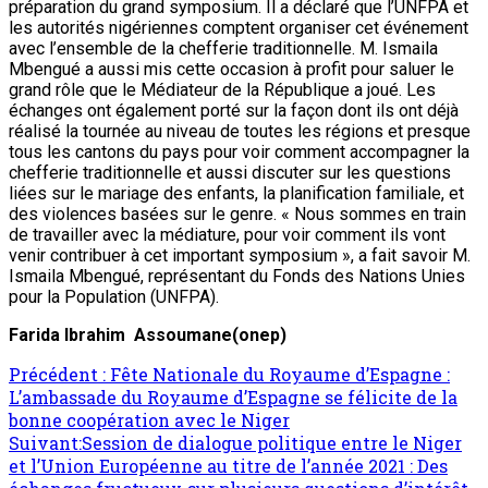
préparation du grand symposium. Il a déclaré que l’UNFPA et
les autorités nigériennes comptent organiser cet événement
avec l’ensemble de la chefferie traditionnelle. M. Ismaila
Mbengué a aussi mis cette occasion à profit pour saluer le
grand rôle que le Médiateur de la République a joué. Les
échanges ont également porté sur la façon dont ils ont déjà
réalisé la tournée au niveau de toutes les régions et presque
tous les cantons du pays pour voir comment accompagner la
chefferie traditionnelle et aussi discuter sur les questions
liées sur le mariage des enfants, la planification familiale, et
des violences basées sur le genre. « Nous sommes en train
de travailler avec la médiature, pour voir comment ils vont
venir contribuer à cet important symposium », a fait savoir M.
Ismaila Mbengué, représentant du Fonds des Nations Unies
pour la Population (UNFPA).
Farida Ibrahim Assoumane(onep)
Précédent :
Fête Nationale du Royaume d’Espagne :
L’ambassade du Royaume d’Espagne se félicite de la
bonne coopération avec le Niger
Suivant:
Session de dialogue politique entre le Niger
et l’Union Européenne au titre de l’année 2021 : Des