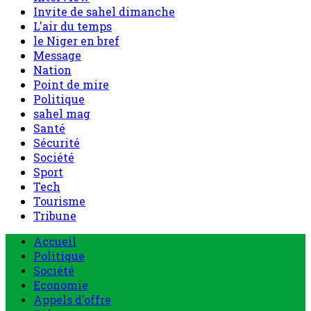
Invite de sahel dimanche
L'air du temps
le Niger en bref
Message
Nation
Point de mire
Politique
sahel mag
Santé
Sécurité
Société
Sport
Tech
Tourisme
Tribune
Accueil
Politique
Société
Economie
Appels d’offre