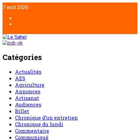
Aller
7 août 2026
au
contenu
Facebook
Twitter
Catégories
Actualités
AES
Agriculture
Annonces
Artisanat
Audiences
Billet
Chronique d’un entretien
Chronique du lundi
Commentaire
Communiqué