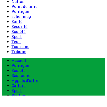
Nation
Point de mire
Politique
sahel mag
Santé
Sécurité
Société
Sport
Tech
Tourisme
Tribune
Menu
Accueil
principal
Politique
Société
Economie
Appels d’offre
Culture
Sport
Boutique
Tous les produits
0 Article