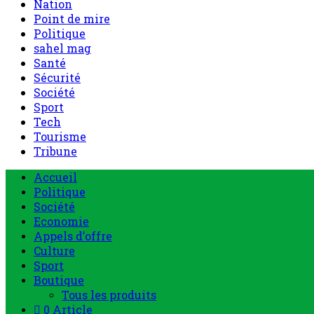
Nation
Point de mire
Politique
sahel mag
Santé
Sécurité
Société
Sport
Tech
Tourisme
Tribune
Accueil
Politique
Société
Economie
Appels d’offre
Culture
Sport
Boutique
Tous les produits
0 Article