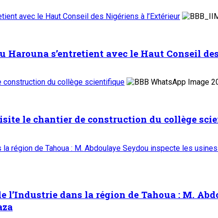
ient avec le Haut Conseil des Nigériens à l’Extérieur
Harouna s’entretient avec le Haut Conseil des 
de construction du collège scientifique
isite le chantier de construction du collège scie
ns la région de Tahoua : M. Abdoulaye Seydou inspecte les usines
e l’Industrie dans la région de Tahoua : M. Abd
aza