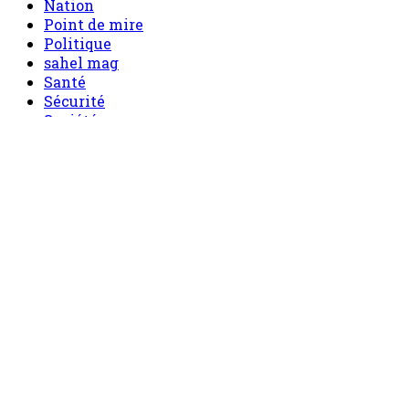
Nation
Point de mire
Politique
sahel mag
Santé
Sécurité
Société
Sport
Tech
Tourisme
Tribune
Menu
Accueil
principal
Politique
Société
Economie
Appels d’offre
Culture
Sport
Boutique
Tous les produits
0 Article