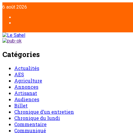
Aller
6 août 2026
au
contenu
Facebook
Twitter
Catégories
Actualités
AES
Agriculture
Annonces
Artisanat
Audiences
Billet
Chronique d’un entretien
Chronique du lundi
Commentaire
Communiqué