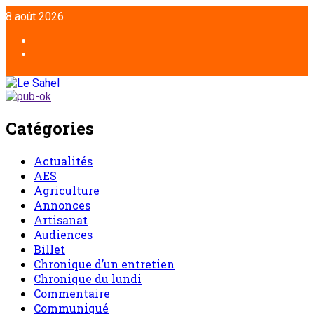
Aller
8 août 2026
au
contenu
Facebook
Twitter
Catégories
Actualités
AES
Agriculture
Annonces
Artisanat
Audiences
Billet
Chronique d’un entretien
Chronique du lundi
Commentaire
Communiqué