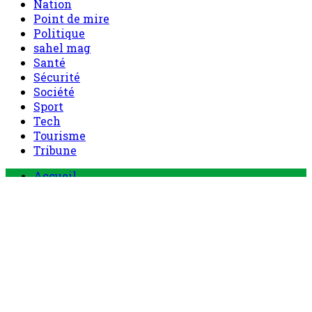
Nation
Point de mire
Politique
sahel mag
Santé
Sécurité
Société
Sport
Tech
Tourisme
Tribune
Menu
Accueil
principal
Politique
Société
Economie
Appels d’offre
Culture
Sport
Boutique
Tous les produits
0 Article