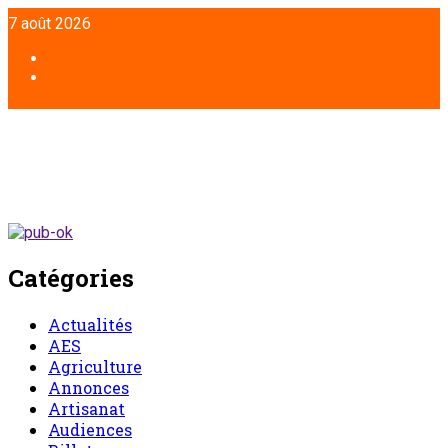
Aller
7 août 2026
au
contenu
Facebook
Twitter
Catégories
Actualités
AES
Agriculture
Annonces
Artisanat
Audiences