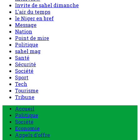
Invite de sahel dimanche
L'air du temps
le Niger en bref
Message
Nation
Point de mire
Politique
sahel mag
Santé
Sécurité
Société
Sport
Tech
Tourisme
Tribune
Menu
Accueil
principal
Politique
Société
Economie
Appels d’offre