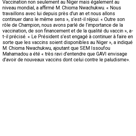
Vaccination non seulement au Niger mais également au
niveau mondial, a affirmé M. Chioma Nwachukwu. « Nous
travaillons avec lui depuis près d’un an et nous allons
continuer dans le même sens », s’est-il réjoui. « Outre son
rôle de Champion, nous avons parlé de l’importance de la
vaccination, de son financement et de la qualité du vaccin », a-
t-il précisé. « Le Président s’est engagé à continuer à faire en
sorte que les vaccins soient disponibles au Niger », a indiqué
M. Chioma Nwachukwu, ajoutant que SEM Issoufou
Mahamadou a été « très ravi d’entendre que GAVI envisage
d’avoir de nouveaux vaccins dont celui contre le paludisme».
Pour sa part, la Directrice Exécutive de l’UNFPA dit avoir
discuté avec le Chef de l’Etat « des progrès réalisés et de
son leadership en ce qui concerne les questions de la santé
de la jeune fille ». « Nous avons également évoqué l’appui du
Système des Nations Unies et de l’Union Européenne dans le
cadre d’un Programme et avons recueilli l’approbation et
l’engagement du Président de la République », a-t-elle dit. «
C’est un leadership fort qui s’est signalé, qui continue de se
signaler pour que la jeune fille puisse aller à l’école et
poursuivre son éducation », a-t-elle souligné, ajoutant que
l’entretien a aussi porté sur les questions de dividende
démographique. En ce qui concerne la santé de la jeune fille