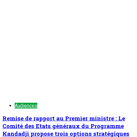
organisateurs de la 2è édition de la Semaine du Kawar
3
Nation
Au cabinet du Premier ministre : M. Ali
Mahaman Lamine Zeine reçoit les membres
du nouveau bureau du HCNE et les
organisateurs de la 2è édition de la Semaine
du Kawar
6 août 2026
Rencontre d’échanges au siège de l’Observatoire National de
la Communication (ONC) : Présenter le PEMIN et tisser un