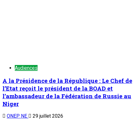
parlé…(5)
6 août 2026
Symposium sous-régional du REFAMP/Niger : La contribution
des femmes à la prévention des conflits au Sahel au cœur
des échanges
2
Nation
Symposium sous-régional du
REFAMP/Niger : La contribution des femmes
à la prévention des conflits au Sahel au cœur
des échanges
6 août 2026
Au cabinet du Premier ministre : M. Ali Mahaman Lamine
Zeine reçoit les membres du nouveau bureau du HCNE et les