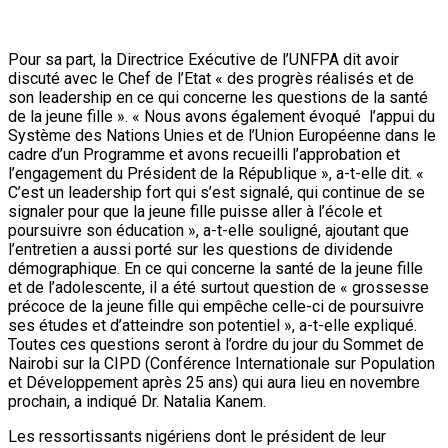
Précédent :
Signature d’une convention militaire
nigéro-allemande : Pour un renforcement de
capacités des FAN dans la lutte contre le terrorisme
Suivant:
TICAD 7 à Yokohama (Japon) : Le Président
Issoufou Mahamadou a présidé le vendredi 30 août
dernier, une importante réunion sur le thème : « le
renforcement de la paix et de la stabilité»
Articles connexes
Audiences
Nation
Au Cabinet du Premier ministre : M. Ali
Mahaman Lamine Zeine reçoit le nouveau
représentant résident du PNUD