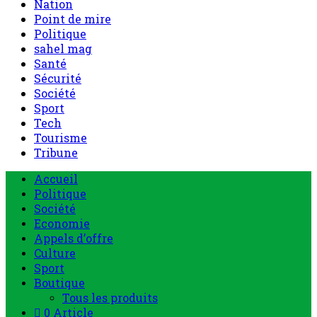
Nation
Point de mire
Politique
sahel mag
Santé
Sécurité
Société
Sport
Tech
Tourisme
Tribune
Accueil
Politique
Société
Economie
Appels d’offre
Culture
Sport
Boutique
Tous les produits
0 Article