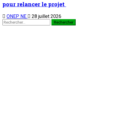
lien de partenariat avec l’institution
4
Nation
Rencontre d’échanges au siège de
l’Observatoire National de la Communication
(ONC) : Présenter le PEMIN et tisser un lien
de partenariat avec l’institution
6 août 2026
Accident de bus en Algérie : Le Chef de l’Etat adresse un
message de condoléances et de compassion au Président
algérien ABDELMADJID TEBBOUNE
5
Nation