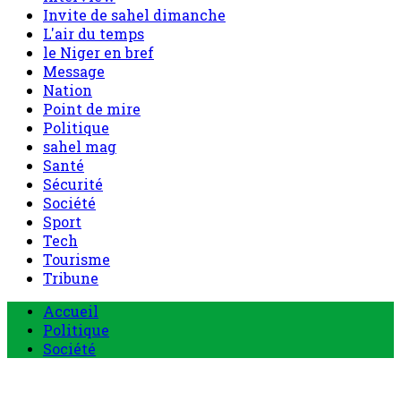
Invite de sahel dimanche
L'air du temps
le Niger en bref
Message
Nation
Point de mire
Politique
sahel mag
Santé
Sécurité
Société
Sport
Tech
Tourisme
Tribune
Accueil
Politique
Société
Economie
Appels d’offre