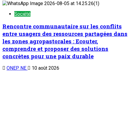
Société
Rencontre communautaire sur les conflits
entre usagers des ressources partagées dans
les zones agropastorales : Ecouter,
comprendre et proposer des solutions
concrètes pour une paix durable
ONEP NE
10 août 2026
Société
Tahoua : Un accident de circulation fait 21
morts et 37 blessés sur l’axe Maradi-
Madaoua
ONEP NE
10 août 2026