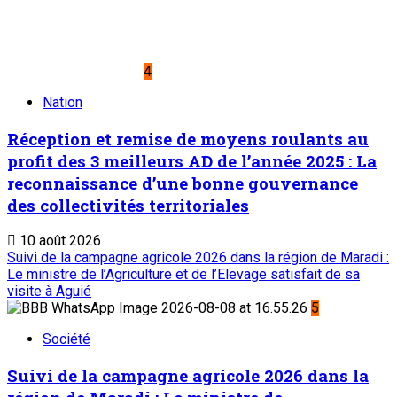
Sahel Dimanche
Sahel Mag
Abonnement
Service commercial : 20 73 22 43
Suivez-nous