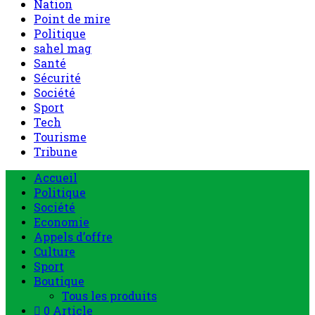
Nation
Point de mire
Politique
sahel mag
Santé
Sécurité
Société
Sport
Tech
Tourisme
Tribune
Accueil
Politique
Société
Economie
Appels d’offre
Culture
Sport
Boutique
Tous les produits
0 Article