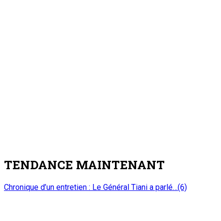
10 août 2026
Enseignement supérieur : Swiss-Umef University of Niger se
dote d’un nouveau campus
3
Nation
Enseignement supérieur : Swiss-Umef
University of Niger se dote d’un nouveau
campus
10 août 2026
Réception et remise de moyens roulants au profit des 3
meilleurs AD de l’année 2025 : La reconnaissance d’une
bonne gouvernance des collectivités territoriales
4
Nation