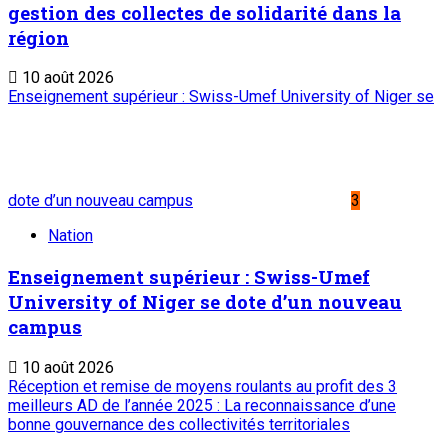
ONEP : OFFICE NATIONAL D’EDITION ET DE PRESSE
Etablissement Public à Caractère Industriel et Commercial
créé par Ordonnance N°89-26 du 8 décembre 1989
Place du Petit Marché | BP: 13 182 Niamey (R.
Niger)
20 73 34 86/87
onep@intnet.ne
Journaux et magazines
Le Sahel