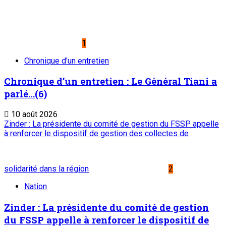
Réception et remise de moyens roulants au
profit des 3 meilleurs AD de l’année 2025 : La
reconnaissance d’une bonne gouvernance
des collectivités territoriales
10 août 2026
Suivi de la campagne agricole 2026 dans la région de Maradi :
Le ministre de l’Agriculture et de l’Elevage satisfait de sa
visite à Aguié
5
Société
Suivi de la campagne agricole 2026 dans la
région de Maradi : Le ministre de
l’Agriculture et de l’Elevage satisfait de sa
visite à Aguié
10 août 2026
A PROPOS DE L'ONEP