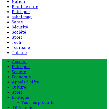
Nation
Point de mire
Politique
sahel mag
Santé
Sécurité
Société
Sport
Tech
Tourisme
Tribune
Menu
Accueil
principal
Politique
Société
Economie
Appels d’offre
Culture
Sport
Boutique
Tous les produits
0 Article