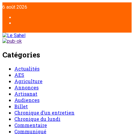
Aller
6 août 2026
au
contenu
Facebook
Twitter
Catégories
Actualités
AES
Agriculture
Annonces
Artisanat
Audiences
Billet
Chronique d’un entretien
Chronique du lundi
Commentaire
Communiqué