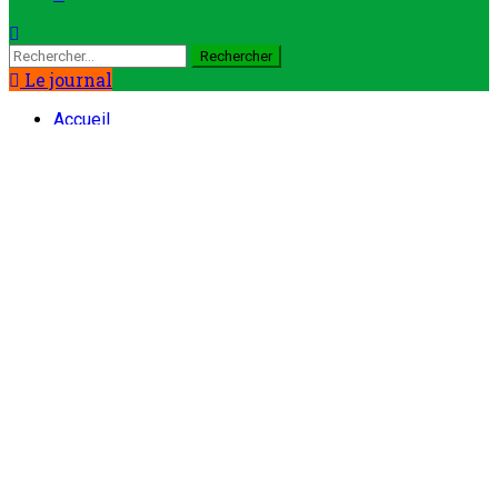
Rechercher :
Le journal
Accueil
Société
Banque centrale des Etats de l’Afrique de l’Ouest
(BCEA0):Le gouverneur Jean-Claude Kassi Brou
officiellement installé
Société
Banque centrale des Etats de
l’Afrique de l’Ouest (BCEA0):Le
gouverneur Jean-Claude Kassi
Brou officiellement installé
ONEP
25 novembre 2022