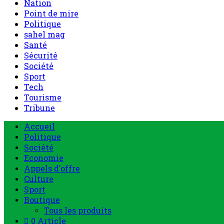
Nation
Point de mire
Politique
sahel mag
Santé
Sécurité
Société
Sport
Tech
Tourisme
Tribune
Accueil
Politique
Société
Economie
Appels d’offre
Culture
Sport
Boutique
Tous les produits
0 Article