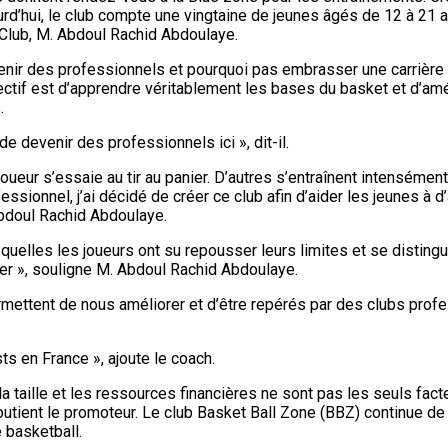
rd’hui, le club compte une vingtaine de jeunes âgés de 12 à 21 a
 Club, M. Abdoul Rachid Abdoulaye.
nir des professionnels et pourquoi pas embrasser une carrière i
tif est d’apprendre véritablement les bases du basket et d’améli
.
e devenir des professionnels ici », dit-il.
oueur s’essaie au tir au panier. D’autres s’entraînent intenséme
fessionnel, j’ai décidé de créer ce club afin d’aider les jeunes à
Abdoul Rachid Abdoulaye.
uelles les joueurs ont su repousser leurs limites et se distingu
ayer », souligne M. Abdoul Rachid Abdoulaye.
ettent de nous améliorer et d’être repérés par des clubs profes
s en France », ajoute le coach.
 la taille et les ressources financières ne sont pas les seuls fac
utient le promoteur. Le club Basket Ball Zone (BBZ) continue de
 basketball.