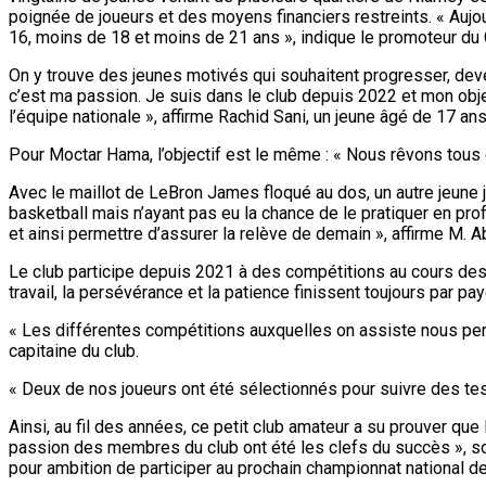
poignée de joueurs et des moyens financiers restreints. « Aujou
16, moins de 18 et moins de 21 ans », indique le promoteur du
On y trouve des jeunes motivés qui souhaitent progresser, deve
c’est ma passion. Je suis dans le club depuis 2022 et mon objec
l’équipe nationale », affirme Rachid Sani, un jeune âgé de 17 ans
Pour Moctar Hama, l’objectif est le même : « Nous rêvons tous d
Avec le maillot de LeBron James floqué au dos, un autre jeune j
basketball mais n’ayant pas eu la chance de le pratiquer en pro
et ainsi permettre d’assurer la relève de demain », affirme M. 
Le club participe depuis 2021 à des compétitions au cours desq
travail, la persévérance et la patience finissent toujours par p
« Les différentes compétitions auxquelles on assiste nous perm
capitaine du club.
« Deux de nos joueurs ont été sélectionnés pour suivre des test
Ainsi, au fil des années, ce petit club amateur a su prouver que
passion des membres du club ont été les clefs du succès », so
pour ambition de participer au prochain championnat national de