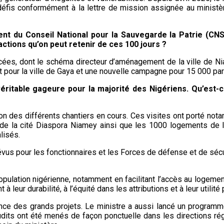
is conformément à la lettre de mission assignée au ministère
nt du Conseil National pour la Sauvegarde la Patrie (CNS
ctions qu’on peut retenir de ces 100 jours ?
cées, dont le schéma directeur d’aménagement de la ville de Niam
 pour la ville de Gaya et une nouvelle campagne pour 15 000 parc
table gageure pour la majorité des Nigériens. Qu’est-ce 
ion des différents chantiers en cours. Ces visites ont porté no
e la cité Diaspora Niamey ainsi que les 1000 logements de la 
lisés.
vus pour les fonctionnaires et les Forces de défense et de sécu
 population nigérienne, notamment en facilitant l’accès au logem
 leur durabilité, à l’équité dans les attributions et à leur utilité 
ence des grands projets. Le ministre a aussi lancé un programm
udits ont été menés de façon ponctuelle dans les directions rég