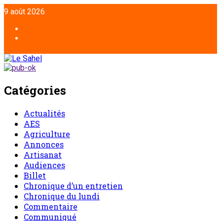
Aller
9 août 2026
au
contenu
Facebook
Twitter
Catégories
Actualités
AES
Agriculture
Annonces
Artisanat
Audiences
Billet
Chronique d’un entretien
Chronique du lundi
Commentaire
Communiqué