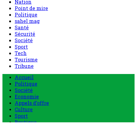
Nation
Point de mire
Politique
sahel mag
Santé
Sécurité
Société
Sport
Tech
Tourisme
Tribune
Menu
Accueil
principal
Politique
Société
Economie
Appels d’offre
Culture
Sport
Boutique
Tous les produits
0 Article