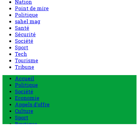
Nation
Point de mire
Politique
sahel mag
Santé
Sécurité
Société
Sport
Tech
Tourisme
Tribune
Menu
Accueil
principal
Politique
Société
Economie
Appels d’offre
Culture
Sport
Boutique
Tous les produits
0 Article