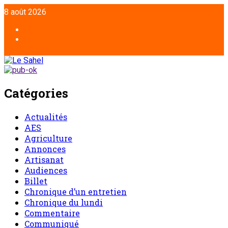
Aller
8 août 2026
au
contenu
Facebook
Twitter
Catégories
Actualités
AES
Agriculture
Annonces
Artisanat
Audiences
Billet
Chronique d’un entretien
Chronique du lundi
Commentaire
Communiqué