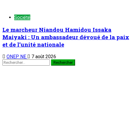
Et si le Niger inondait le marché ouest-africain ?
3
Tribune
Et si le Niger inondait le marché ouest-
africain ?
7 août 2026
Le marcheur Niandou Hamidou Issaka Maiyaki : Un
ambassadeur dévoué de la paix et de l’unité nationale
4
Société
Le marcheur Niandou Hamidou Issaka
Maiyaki : Un ambassadeur dévoué de la paix
et de l’unité nationale
7 août 2026
Football/Coach Almoubachar Habibou alias Jackie :
Construire une équipe performante par la transmission des