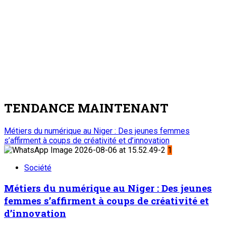
Place du Petit Marché | BP: 13 182 Niamey (R.
Niger)
20 73 34 86/87
onep@intnet.ne
Journaux et magazines
Le Sahel
Sahel Dimanche
Sahel Mag
Abonnement