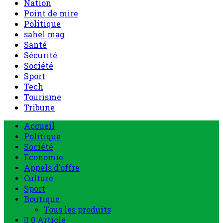
Nation
Point de mire
Politique
sahel mag
Santé
Sécurité
Société
Sport
Tech
Tourisme
Tribune
Accueil
Politique
Société
Economie
Appels d’offre
Culture
Sport
Boutique
Tous les produits
0 Article