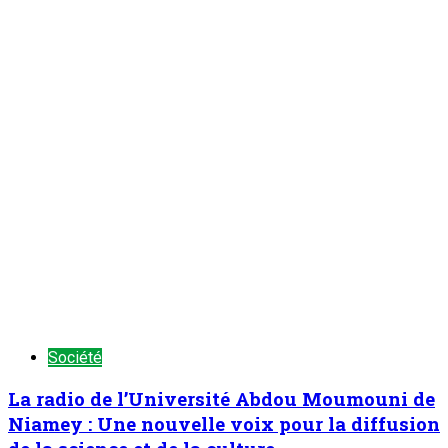
Niamey : Une nouvelle voix pour la diffusion
de la science et de la culture
ONEP NE
7 août 2026
Société
Le marcheur Niandou Hamidou Issaka
Maiyaki : Un ambassadeur dévoué de la paix
et de l’unité nationale
ONEP NE
7 août 2026
TENDANCE MAINTENANT