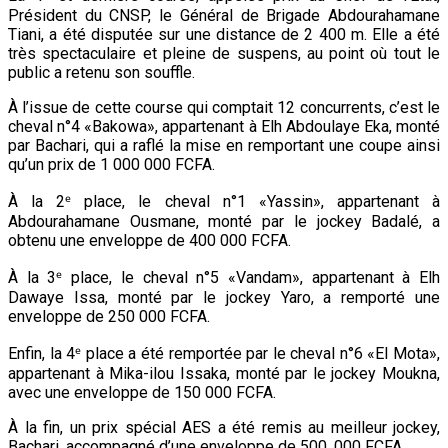
Président du CNSP, le Général de Brigade Abdourahamane
Tiani, a été disputée sur une distance de 2 400 m. Elle a été
très spectaculaire et pleine de suspens, au point où tout le
public a retenu son souffle.
À l’issue de cette course qui comptait 12 concurrents, c’est le
cheval n°4 «Bakowa», appartenant à Elh Abdoulaye Eka, monté
par Bachari, qui a raflé la mise en remportant une coupe ainsi
qu’un prix de 1 000 000 FCFA.
À la 2ᵉ place, le cheval n°1 «Yassin», appartenant à
Abdourahamane Ousmane, monté par le jockey Badalé, a
obtenu une enveloppe de 400 000 FCFA.
À la 3ᵉ place, le cheval n°5 «Vandam», appartenant à Elh
Dawaye Issa, monté par le jockey Yaro, a remporté une
enveloppe de 250 000 FCFA.
Enfin, la 4ᵉ place a été remportée par le cheval n°6 «El Mota»,
appartenant à Mika-ilou Issaka, monté par le jockey Moukna,
avec une enveloppe de 150 000 FCFA.
À la fin, un prix spécial AES a été remis au meilleur jockey,
Bachari, accompagné d’une enveloppe de 500. 000 FCFA.