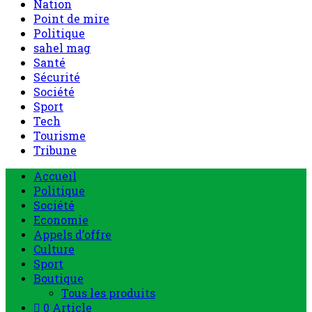
Nation
Point de mire
Politique
sahel mag
Santé
Sécurité
Société
Sport
Tech
Tourisme
Tribune
Accueil
Politique
Société
Economie
Appels d’offre
Culture
Sport
Boutique
Tous les produits
0 Article