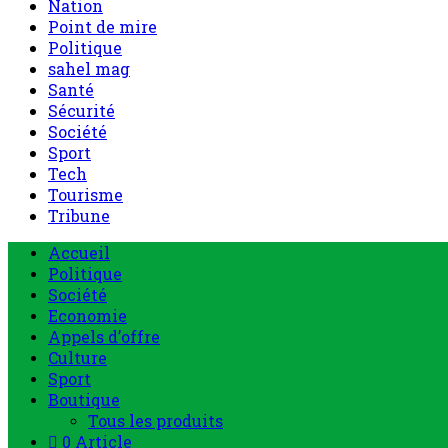
Nation
Point de mire
Politique
sahel mag
Santé
Sécurité
Société
Sport
Tech
Tourisme
Tribune
Accueil
Politique
Société
Economie
Appels d’offre
Culture
Sport
Boutique
Tous les produits
0 Article