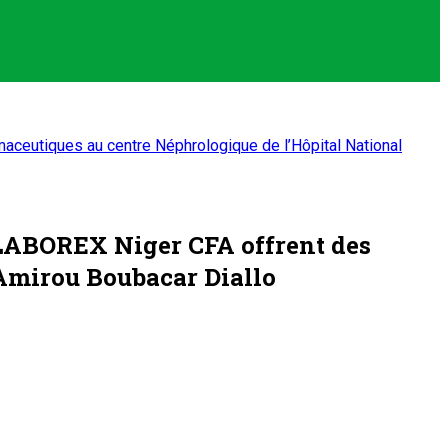
aceutiques au centre Néphrologique de l’Hôpital National
t LABOREX Niger CFA offrent des
 Amirou Boubacar Diallo