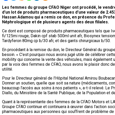
Les femmes du groupe CFAO Niger ont procédé, le vendredi
d’un lot de produits pharmaceutiques d’une valeur de 2.453
Hassan Adamou qui a remis ce don, en présence du Profess
Néphrologique et de plusieurs agents des deux filiales.
Ce dont est composé de produits pharmaceutiques tels que Ivef
fi/125mi rouge, Dakin cpf stab 500ml unit afr, Biosynex tensiom
Tardyferon 80mg cp b/30 afr, et des gants chirurgicaux b/50.
En procédant à la remise du don, le Directeur Général du group
besoin. « C’est pourquoi nous avons jugé utile de célébrer cett
mobility qui concerne la vente des véhicules, mais également u
par la voix des femmes de CFAO, nous avons le plaisir donc de 
utilité.
Pour le Directeur général de l’Hôpital National Amirou Boubacar
Donner un soutien, quelle que soit sa nature (médicaments, con
beaucoup l’accès aux soins à nos patients », a-t-il relevé. Le
Diallo, du Ministère de la Santé Publique, de la Population et d
Quant à la représentante des femmes de la CFAO Motors et L
Groupe CFAO continue et continuera à œuvrer dans l’action social
pharmaceutiques aux personnes qui souffrent de problème de 