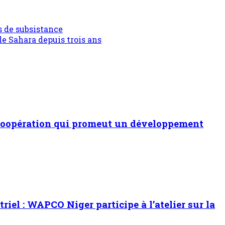
 de subsistance
e Sahara depuis trois ans
de coopération qui promeut un développement
el : WAPCO Niger participe à l’atelier sur la