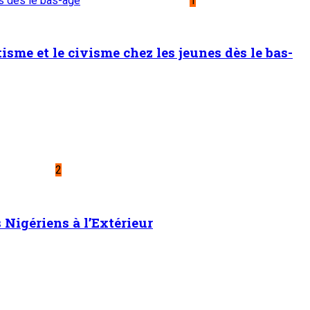
es dès le bas-âge
1
sme et le civisme chez les jeunes dès le bas-
2
Nigériens à l’Extérieur