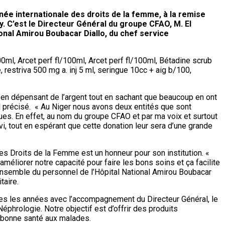
ée internationale des droits de la femme, à la remise
y. C’est le Directeur Général du groupe CFAO, M. El
nal Amirou Boubacar Diallo, du chef service
ml, Arcet perf fl/100ml, Arcet perf fl/100ml, Bétadine scrub
restriva 500 mg a. inj 5 ml, seringue 10cc + aig b/100,
 en dépensant de l’argent tout en sachant que beaucoup en ont
il précisé. « Au Niger nous avons deux entités que sont
ues. En effet, au nom du groupe CFAO et par ma voix et surtout
i, tout en espérant que cette donation leur sera d’une grande
des Droits de la Femme est un honneur pour son institution. «
éliorer notre capacité pour faire les bons soins et ça facilite
’ensemble du personnel de l’Hôpital National Amirou Boubacar
taire.
 les années avec l’accompagnement du Directeur Général, le
éphrologie. Notre objectif est d’offrir des produits
 bonne santé aux malades.