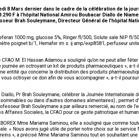
 8 Mars dernier dans le cadre de la célébration de la journ
.290 F à l’hôpital National Amirou Boubacar Diallo de Niame
eur Brah Souleymane, Directeur Général de l’hôpital Natio
eran 1000 mg, glucose 5%, Ringer fl/500, Solute sale NIP fl/500
ètre poignet b/1, Hemafer im s. ij amp/exp8581, perfuseur unite, 
e CFAO M. El Hassan Adamou a souligné qu’on ne peut aller fêter
e journée en octroyant un kit de produits pharmaceutiques », a-t-
ne entité qui concerne la distribution des produits pharmaceutiq
vous octroyer ce don afin de vous accompagner », a-t-il poursuiv
 Diallo, Pr Brah Souleymane, célébrer la Journée Internationale 
sommables ou dans d’autres domaines alimentaires) ; permet d’am
 Professeur Brah Souleymane a par ailleurs remercié, au nom de l
es Affaires Sociales, la CFAO pour ce geste patriotique et humani
ABOREX Mme Mariama Saminou, elle a souligné que comme toutes
e. « Nous avons jugé utile de porter notre choix sur le service N
reins », a précisé Mme Mariama Saminou tout en souhaitant une