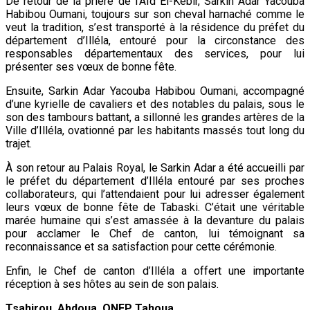
De retour de la prière de l’Aïd El-Kebir, Sarkin Adar Yacouba
Habibou Oumani, toujours sur son cheval harnaché comme le
veut la tradition, s’est transporté à la résidence du préfet du
département d’Illéla, entouré pour la circonstance des
responsables départementaux des services, pour lui
présenter ses vœux de bonne fête.
Ensuite, Sarkin Adar Yacouba Habibou Oumani, accompagné
d’une kyrielle de cavaliers et des notables du palais, sous le
son des tambours battant, a sillonné les grandes artères de la
Ville d’Illéla, ovationné par les habitants massés tout long du
trajet.
À son retour au Palais Royal, le Sarkin Adar a été accueilli par
le préfet du département d’Illéla entouré par ses proches
collaborateurs, qui l’attendaient pour lui adresser également
leurs vœux de bonne fête de Tabaski. C’était une véritable
marée humaine qui s’est amassée à la devanture du palais
pour acclamer le Chef de canton, lui témoignant sa
reconnaissance et sa satisfaction pour cette cérémonie.
Enfin, le Chef de canton d’Illéla a offert une importante
réception à ses hôtes au sein de son palais.
Tsahirou Abdoua, ONEP Tahoua