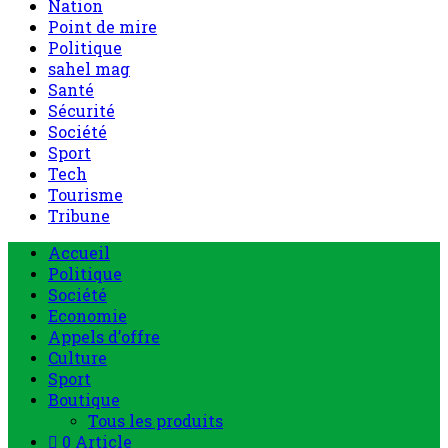
Nation
Point de mire
Politique
sahel mag
Santé
Sécurité
Société
Sport
Tech
Tourisme
Tribune
Accueil
Politique
Société
Economie
Appels d’offre
Culture
Sport
Boutique
Tous les produits
0 Article