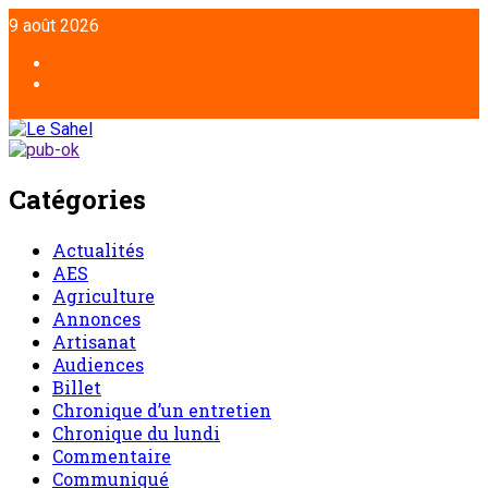
Aller
9 août 2026
au
contenu
Facebook
Twitter
Catégories
Actualités
AES
Agriculture
Annonces
Artisanat
Audiences
Billet
Chronique d’un entretien
Chronique du lundi
Commentaire
Communiqué