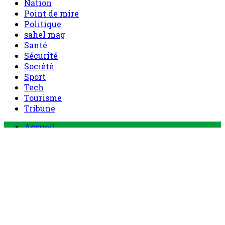
Nation
Point de mire
Politique
sahel mag
Santé
Sécurité
Société
Sport
Tech
Tourisme
Tribune
Menu
Accueil
principal
Politique
Société
Economie
Appels d’offre
Culture
Sport
Boutique
Tous les produits
0 Article