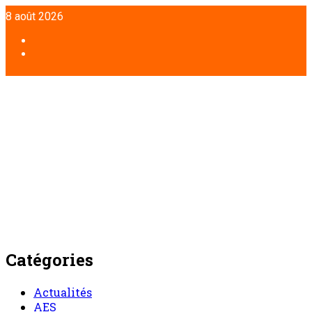
Aller
8 août 2026
au
contenu
Facebook
Twitter
Catégories
Actualités
AES