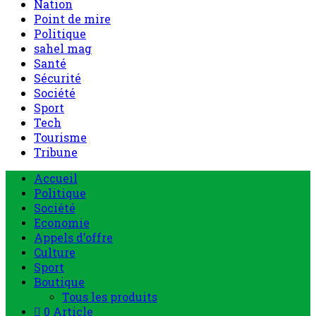
Nation
Point de mire
Politique
sahel mag
Santé
Sécurité
Société
Sport
Tech
Tourisme
Tribune
Accueil
Politique
Société
Economie
Appels d’offre
Culture
Sport
Boutique
Tous les produits
0 Article