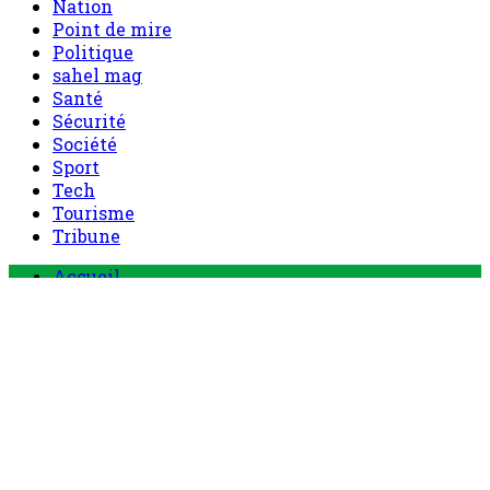
Nation
Point de mire
Politique
sahel mag
Santé
Sécurité
Société
Sport
Tech
Tourisme
Tribune
Menu
Accueil
principal
Politique
Société
Economie
Appels d’offre
Culture
Sport
Boutique
Tous les produits
0 Article