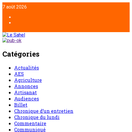
Aller
7 août 2026
au
contenu
Facebook
Twitter
Catégories
Actualités
AES
Agriculture
Annonces
Artisanat
Audiences
Billet
Chronique d’un entretien
Chronique du lundi
Commentaire
Communiqué