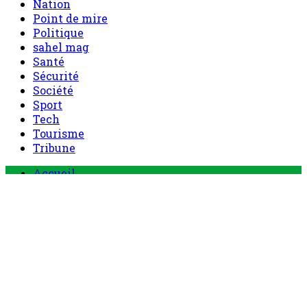
Nation
Point de mire
Politique
sahel mag
Santé
Sécurité
Société
Sport
Tech
Tourisme
Tribune
Accueil
Politique
Société
Economie
Appels d’offre
Culture
Sport
Boutique
Tous les produits
0 Article