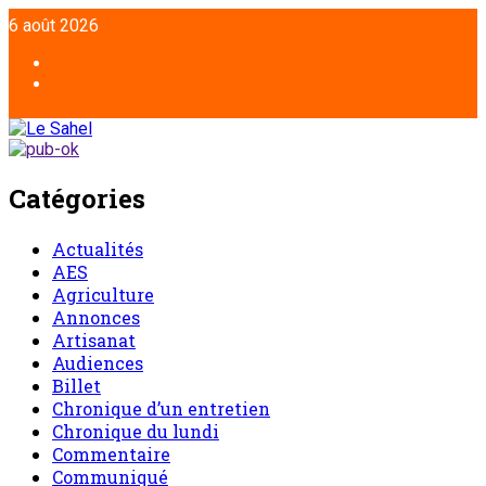
Aller
6 août 2026
au
contenu
Facebook
Twitter
Catégories
Actualités
AES
Agriculture
Annonces
Artisanat
Audiences
Billet
Chronique d’un entretien
Chronique du lundi
Commentaire
Communiqué