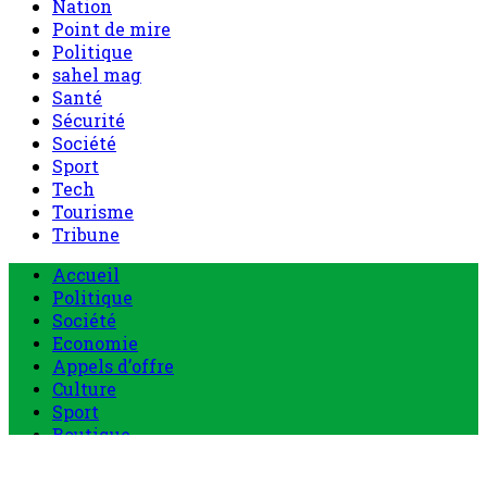
Nation
Point de mire
Politique
sahel mag
Santé
Sécurité
Société
Sport
Tech
Tourisme
Tribune
Menu
Accueil
principal
Politique
Société
Economie
Appels d’offre
Culture
Sport
Boutique
Tous les produits
0 Article