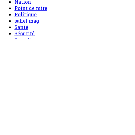
Nation
Point de mire
Politique
sahel mag
Santé
Sécurité
Société
Sport
Tech
Tourisme
Tribune
Accueil
Politique
Société
Economie
Appels d’offre
Culture
Sport
Boutique
Tous les produits
0 Article