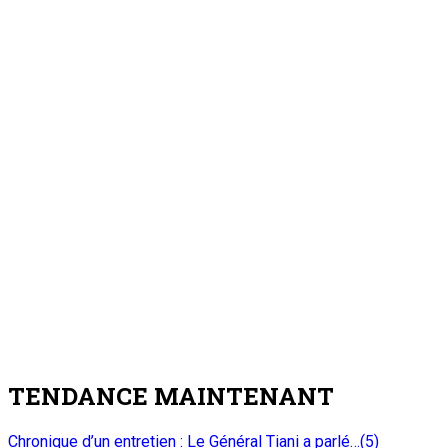
algérien ABDELMADJID TEBBOUNE
5
Nation
Accident de bus en Algérie : Le Chef de l’Etat
adresse un message de condoléances et de
compassion au Président algérien
ABDELMADJID TEBBOUNE
6 août 2026
A PROPOS DE L'ONEP
ONEP : OFFICE NATIONAL D’EDITION ET DE PRESSE
Etablissement Public à Caractère Industriel et Commercial
créé par Ordonnance N°89-26 du 8 décembre 1989