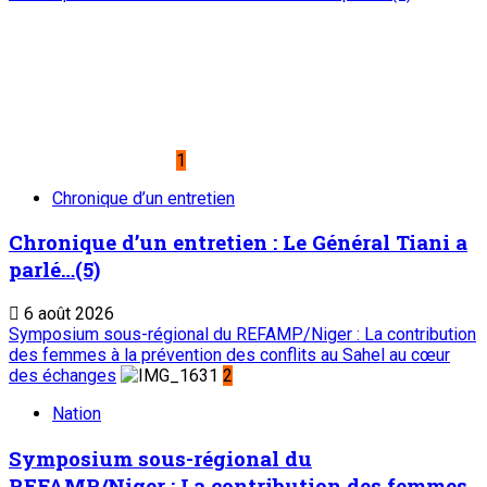
Place du Petit Marché | BP: 13 182 Niamey (R.
Niger)
20 73 34 86/87
onep@intnet.ne
Journaux et magazines
Le Sahel
Sahel Dimanche
Sahel Mag
Abonnement