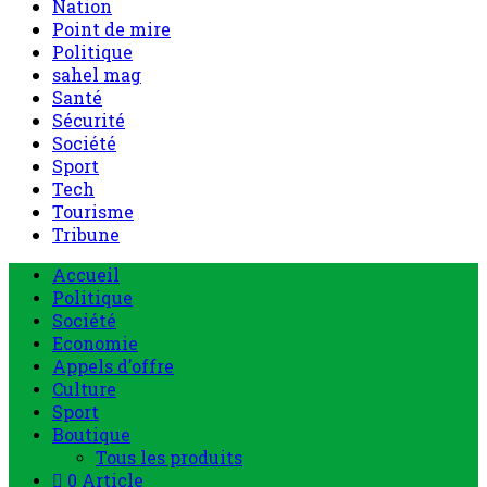
Nation
Point de mire
Politique
sahel mag
Santé
Sécurité
Société
Sport
Tech
Tourisme
Tribune
Accueil
Politique
Société
Economie
Appels d’offre
Culture
Sport
Boutique
Tous les produits
0 Article