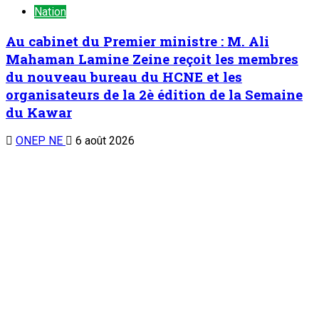
TENDANCE MAINTENANT
Chronique d’un entretien : Le Général Tiani a parlé…(5)
1
Chronique d’un entretien
Chronique d’un entretien : Le Général Tiani a
parlé…(5)
6 août 2026
Symposium sous-régional du REFAMP/Niger : La contribution
des femmes à la prévention des conflits au Sahel au cœur
des échanges
2