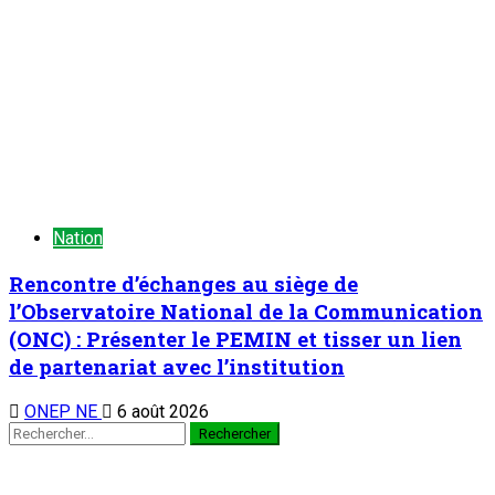
Nation
Symposium sous-régional du
REFAMP/Niger : La contribution des femmes
à la prévention des conflits au Sahel au cœur
des échanges
6 août 2026
Au cabinet du Premier ministre : M. Ali Mahaman Lamine
Zeine reçoit les membres du nouveau bureau du HCNE et les
organisateurs de la 2è édition de la Semaine du Kawar
3
Nation
Au cabinet du Premier ministre : M. Ali
Mahaman Lamine Zeine reçoit les membres
du nouveau bureau du HCNE et les
organisateurs de la 2è édition de la Semaine
du Kawar