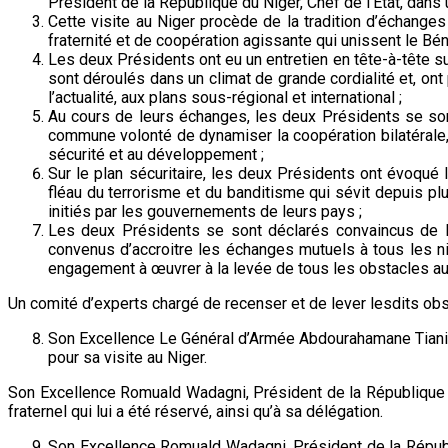
Président de la République du Niger, Chef de l’Etat, dans 
Cette visite au Niger procède de la tradition d’échange
fraternité et de coopération agissante qui unissent le Béni
Les deux Présidents ont eu un entretien en tête-à-tête s
sont déroulés dans un climat de grande cordialité et, on
l’actualité, aux plans sous-régional et international ;
Au cours de leurs échanges, les deux Présidents se sont f
commune volonté de dynamiser la coopération bilatérale, p
sécurité et au développement ;
Sur le plan sécuritaire, les deux Présidents ont évoqué 
fléau du terrorisme et du banditisme qui sévit depuis 
initiés par les gouvernements de leurs pays ;
Les deux Présidents se sont déclarés convaincus de la 
convenus d’accroitre les échanges mutuels à tous les ni
engagement à œuvrer à la levée de tous les obstacles au 
Un comité d’experts chargé de recenser et de lever lesdits obst
Son Excellence Le Général d’Armée Abdourahamane Tiani, 
pour sa visite au Niger.
Son Excellence Romuald Wadagni, Président de la République d
fraternel qui lui a été réservé, ainsi qu’à sa délégation.
Son Excellence Romuald Wadagni, Président de la Républ