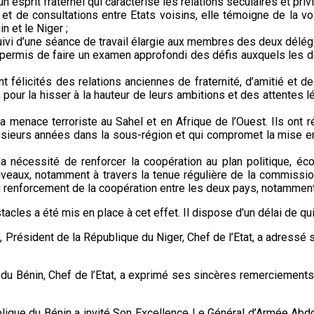
un esprit fraternel qui caractérise les relations séculaires et pr
s et de consultations entre Etats voisins, elle témoigne de la 
n et le Niger ;
uivi d’une séance de travail élargie aux membres des deux délég
t permis de faire un examen approfondi des défis auxquels les d
élicités des relations anciennes de fraternité, d’amitié et de c
our la hisser à la hauteur de leurs ambitions et des attentes lég
la menace terroriste au Sahel et en Afrique de l’Ouest. Ils ont 
plusieurs années dans la sous-région et qui compromet la mis
nécessité de renforcer la coopération au plan politique, écon
veaux, notamment à travers la tenue régulière de la commission
renforcement de la coopération entre les deux pays, notamment l
acles a été mis en place à cet effet. Il dispose d’un délai de qu
Président de la République du Niger, Chef de l’Etat, a adressé
u Bénin, Chef de l’Etat, a exprimé ses sincères remerciements à
ique du Bénin a invité Son Excellence Le Général d’Armée Abdo