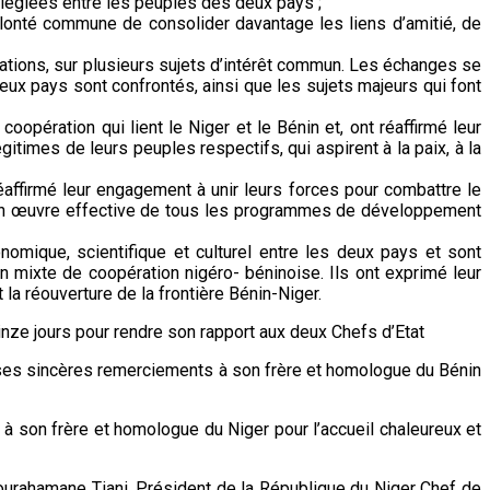
ivilégiées entre les peuples des deux pays ;
volonté commune de consolider davantage les liens d’amitié, de
ations, sur plusieurs sujets d’intérêt commun. Les échanges se
eux pays sont confrontés, ainsi que les sujets majeurs qui font
oopération qui lient le Niger et le Bénin et, ont réaffirmé leur
itimes de leurs peuples respectifs, qui aspirent à la paix, à la
réaffirmé leur engagement à unir leurs forces pour combattre le
e en œuvre effective de tous les programmes de développement
omique, scientifique et culturel entre les deux pays et sont
 mixte de coopération nigéro- béninoise. Ils ont exprimé leur
a réouverture de la frontière Bénin-Niger.
inze jours pour rendre son rapport aux deux Chefs d’Etat
 ses sincères remerciements à son frère et homologue du Bénin
 son frère et homologue du Niger pour l’accueil chaleureux et
urahamane Tiani, Président de la République du Niger Chef de