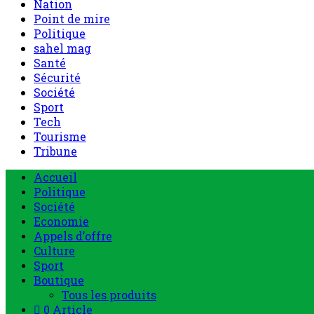
Nation
Point de mire
Politique
sahel mag
Santé
Sécurité
Société
Sport
Tech
Tourisme
Tribune
Accueil
Politique
Société
Economie
Appels d’offre
Culture
Sport
Boutique
Tous les produits
0 Article