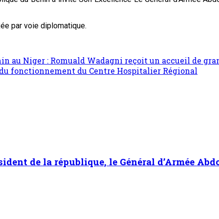
ixée par voie diplomatique.
nin au Niger : Romuald Wadagni reçoit un accueil de gra
t du fonctionnement du Centre Hospitalier Régional
ésident de la république, le Général d’Armée A