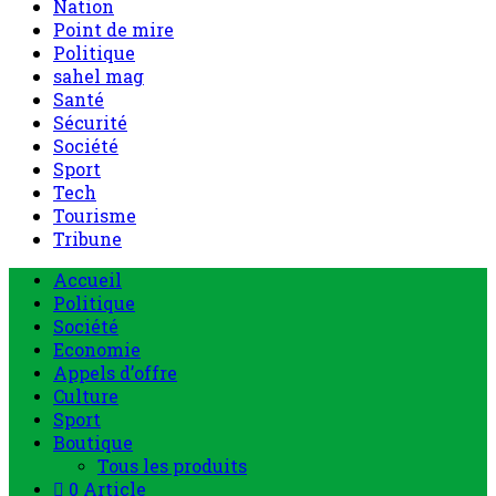
Nation
Point de mire
Politique
sahel mag
Santé
Sécurité
Société
Sport
Tech
Tourisme
Tribune
Menu
Accueil
principal
Politique
Société
Economie
Appels d’offre
Culture
Sport
Boutique
Tous les produits
0 Article