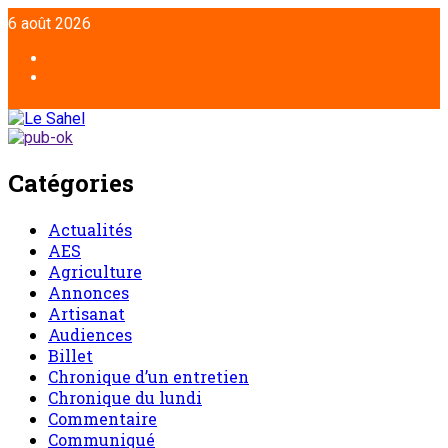
Aller
6 août 2026
au
contenu
Facebook
Twitter
Catégories
Actualités
AES
Agriculture
Annonces
Artisanat
Audiences
Billet
Chronique d’un entretien
Chronique du lundi
Commentaire
Communiqué