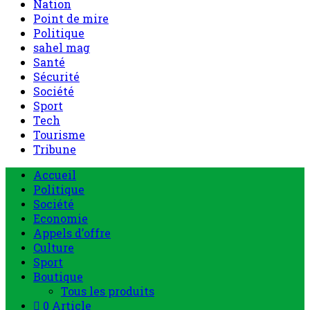
Nation
Point de mire
Politique
sahel mag
Santé
Sécurité
Société
Sport
Tech
Tourisme
Tribune
Accueil
Politique
Société
Economie
Appels d’offre
Culture
Sport
Boutique
Tous les produits
0 Article