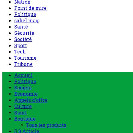
Nation
Point de mire
Politique
sahel mag
Santé
Sécurité
Société
Sport
Tech
Tourisme
Tribune
Accueil
Politique
Société
Economie
Appels d’offre
Culture
Sport
Boutique
Tous les produits
0 Article