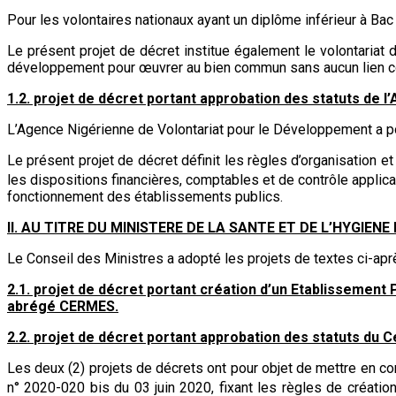
Pour les volontaires nationaux ayant un diplôme inférieur à Ba
Le présent projet de décret institue également le volontaria
développement pour œuvrer au bien commun sans aucun lien con
1.2. projet de décret portant approbation des statuts de 
L’Agence Nigérienne de Volontariat pour le Développement a pou
Le présent projet de décret définit les règles d’organisation
les dispositions financières, comptables et de contrôle appli
fonctionnement des établissements publics.
II. AU TITRE DU MINISTERE DE LA SANTE ET DE L’HYGIENE
Le Conseil des Ministres a adopté les projets de textes ci-apr
2.1. projet de décret portant création d’un Etablissement
abrégé CERMES.
2.2.
projet de décret portant approbation des statuts du 
Les deux (2) projets de décrets ont pour objet de mettre en co
n° 2020-020 bis du 03 juin 2020, fixant les règles de créat