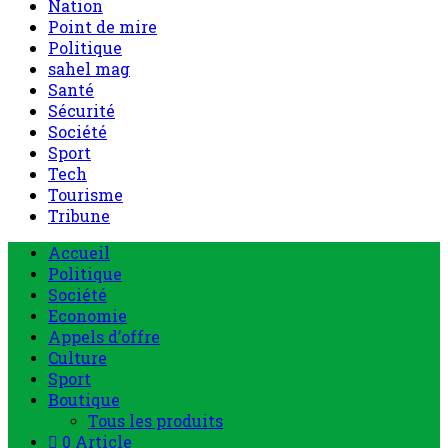
Nation
Point de mire
Politique
sahel mag
Santé
Sécurité
Société
Sport
Tech
Tourisme
Tribune
Accueil
Politique
Société
Economie
Appels d’offre
Culture
Sport
Boutique
Tous les produits
0 Article